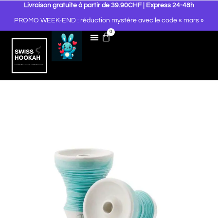
Livraison gratuite à partir de 39.90CHF | Express 24-48h
PROMO WEEK-END : réduction mystère avec le code « mars »
0