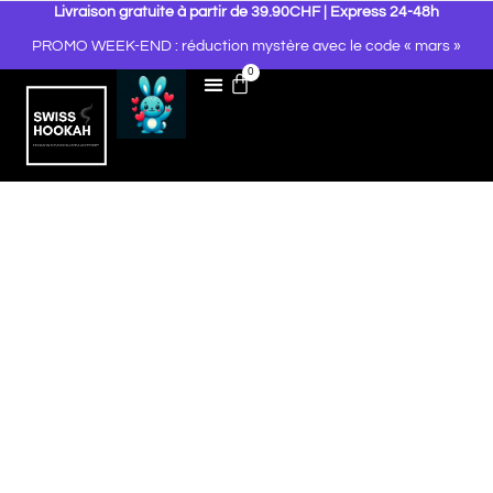
Livraison gratuite à partir de 39.90CHF | Express 24-48h
PROMO WEEK-END : réduction mystère avec le code « mars »
0