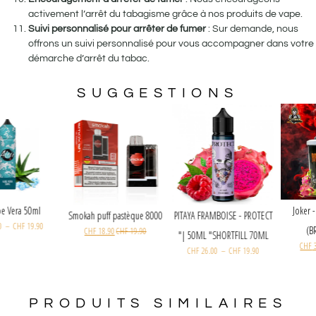
activement l’arrêt du tabagisme grâce à nos produits de vape.
Suivi personnalisé pour arrêter de fumer
: Sur demande, nous
offrons un suivi personnalisé pour vous accompagner dans votre
démarche d’arrêt du tabac.
SUGGESTIONS
Aisu Aloe Vera 50ml
PITAYA FRAMBOISE - PROTECT
Smokah puff pastèque 8000
CHF
26.00
–
CHF
19.90
CHF
18.90
CHF
19.90
| 50ML "SHORTFILL 70ML"
CHF
26.00
–
CHF
19.90
PRODUITS SIMILAIRES