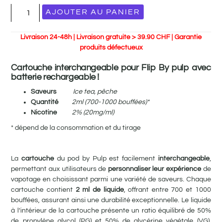
AJOUTER AU PANIER
Livraison 24-48h | Livraison gratuite > 39.90 CHF | Garantie
produits défectueux
Cartouche interchangeable p
our Flip By pulp avec
batterie rechargeable !
Saveurs
Ice tea, pêche
Quantité
2ml (700-1000 bouffées)*
Nicotine
2% (20mg/ml)
* dépend de la consommation et du tirage
La
cartouche
du pod by Pulp est facilement
interchangeable
,
permettant aux utilisateurs de
personnaliser leur expérience
de
vapotage en choisissant parmi une variété de saveurs. Chaque
cartouche contient
2 ml de liquide
, offrant entre 700 et 1000
bouffées, assurant ainsi une durabilité exceptionnelle. Le liquide
à l’intérieur de la cartouche présente un ratio équilibré de 50%
de propylène glycol (PG) et 50% de glycérine végétale (VG),