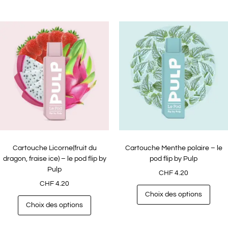
Cartouche Licorne(fruit du
Cartouche Menthe polaire – le
dragon, fraise ice) – le pod flip by
pod flip by Pulp
Pulp
CHF
4.20
CHF
4.20
Choix des options
Choix des options