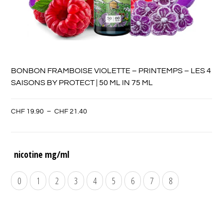
BONBON FRAMBOISE VIOLETTE – PRINTEMPS – LES 4
SAISONS BY PROTECT | 50 ML IN 75 ML
CHF
19.90
–
CHF
21.40
nicotine mg/ml
0
1
2
3
4
5
6
7
8