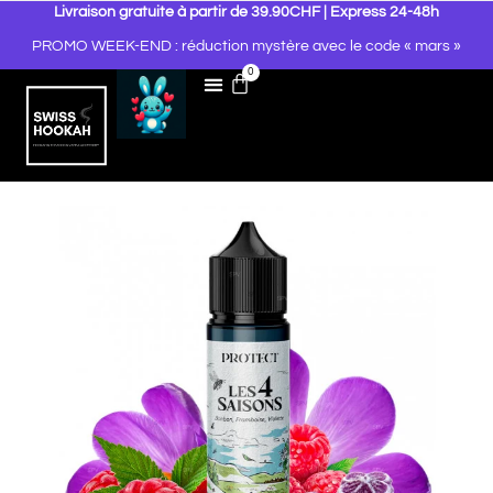
Livraison gratuite à partir de 39.90CHF | Express 24-48h
PROMO WEEK-END : réduction mystère avec le code « mars »
0