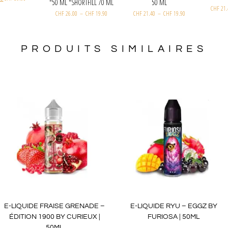
50 ML "SHORTFILL 70 ML"
50 ML
CHF
26.00
–
CHF
19.90
CHF
21.40
–
CHF
19.90
PRODUITS SIMILAIRES
E-LIQUIDE FRAISE GRENADE –
E-LIQUIDE RYU – EGGZ BY
ÉDITION 1900 BY CURIEUX |
FURIOSA | 50ML
50ML