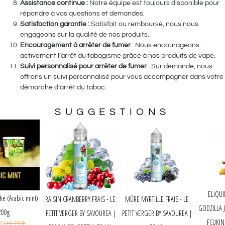
Assistance continue :
Notre équipe est toujours disponible pour
répondre à vos questions et demandes.
Satisfaction garantie :
Satisfait ou remboursé, nous nous
engageons sur la qualité de nos produits.
Encouragement à arrêter de fumer
: Nous encourageons
activement l’arrêt du tabagisme grâce à nos produits de vape.
Suivi personnalisé pour arrêter de fumer
: Sur demande, nous
offrons un suivi personnalisé pour vous accompagner dans votre
démarche d’arrêt du tabac.
SUGGESTIONS
ker - Menthe (Arabic mint)
RAISIN CRANBERRY FRAIS - LE
MÛRE MYRTILLE FRAIS - LE
200g
PETIT VERGER BY SAVOUREA |
PETIT VERGER BY SAVOUREA |
CHF
35.00
CHF
39.90