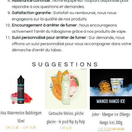
Assistance continue :
Notre équipe est toujours disponible pour
répondre à vos questions et demandes.
Satisfaction garantie :
Satisfait ou remboursé, nous nous
engageons sur la qualité de nos produits.
Encouragement à arrêter de fumer
: Nous encourageons
activement l’arrêt du tabagisme grâce à nos produits de vape.
Suivi personnalisé pour arrêter de fumer
: Sur demande, nous
offrons un suivi personnalisé pour vous accompagner dans votre
démarche d’arrêt du tabac.
SUGGESTIONS
Aisu Watermelo
Joker - Cola ice (Huba X Hola)
NDERFUL
APALOOSA - SHORTFILL
50ml
200g
 LIQUIDE |
FORMAT - 503 | 50ML
CHF
21.40
–
CHF
35.00
CHF
39.90
CHF
26.00
–
CHF
19.90