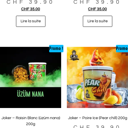
CHF
39.90
CHF
39.90
CHF
35.00
CHF
35.00
Lire la suite
Lire la suite
Promo !
Promo
Joker – Raisin Blanc (üzüm nana)
Joker – Poire Ice (Pear chill) 200g
200g
CHF
39.90