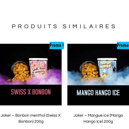
OTINE
F
19.90
PRODUITS SIMILAIRES
Promo !
Promo
Joker – Bonbon menthol (Swiss X
Joker – Mangue ice (Mango
Bonbon) 200g
Hango Ice) 200g