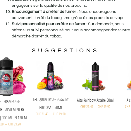
engageons sur la qualité de nos produits.
Encouragement à arrêter de fumer
: Nous encourageons
activement l’arrêt du tabagisme grâce à nos produits de vape.
Suivi personnalisé pour arrêter de fumer
: Sur demande, nous
offrons un suivi personnalisé pour vous accompagner dans votre
démarche d’arrêt du tabac.
SUGGESTIONS
E-LIQUIDE RYU - EGGZ BY
Aisu Rainbow Astaire 50ml
SORBET FRAMBOISE
CHF
21.40
–
CHF
19.90
FURIOSA | 50ML
RHUBARBE - AISU MIZU BY
CHF
21.40
–
CHF
19.90
ZAP! JUICE | 100 ML IN 120 M
CHF
33.00
–
CHF
21.90