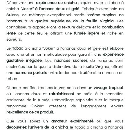
Découvrez une
expérience de chicha
exquise avec le tabac à
chicha “
Joker” à l’ananas doux et gelé
. Fabriqué avec soin
en
Suisse
, ce mélange exceptionnel marie
l’arôme tropical de
l’ananas
à la
qualité supérieure de la feuille Virginia
. Les
connaisseurs apprécieront la texture délicate et la
combustion
lente
de cette feuille, offrant une
fumée légère
et riche en
saveurs.
Le
tabac
à chicha “Joker” à l’ananas doux et gelé est élaboré
avec une attention méticuleuse pour garantir une
expérience
gustative inégalée
. Les
nuances sucrées
de l’ananas sont
sublimées par la qualité distinctive de la feuille Virginia, offrant
une
harmonie parfaite
entre la douceur fruitée et la richesse du
tabac.
Chaque bouffée transporte vos sens dans un
voyage tropical
,
où l’ananas doux et
rafraîchissant
se mêle à la sensation
apaisante de la fumée. L’emballage sophistiqué et la marque
renommée “Joker” attestent de l’engagement envers
l’excellence de ce produit.
Que vous soyez un
amateur expérimenté
ou que vous
découvriez l’univers de la chicha
, le tabac à chicha à l’ananas