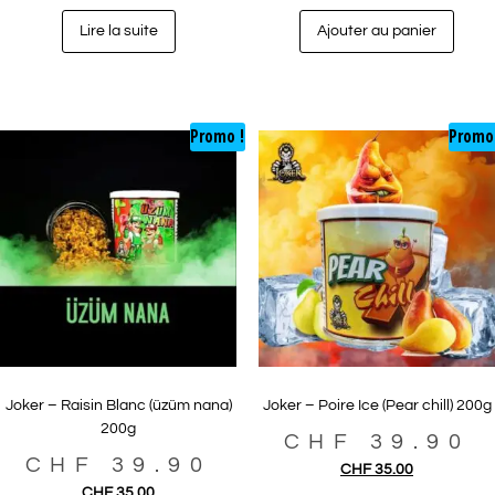
Lire la suite
Ajouter au panier
Promo !
Promo
Joker – Raisin Blanc (üzüm nana)
Joker – Poire Ice (Pear chill) 200g
200g
CHF
39.90
CHF
39.90
CHF
35.00
CHF
35.00