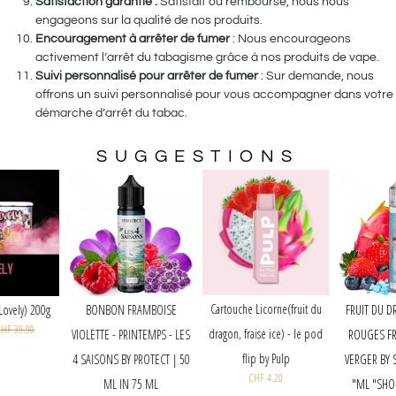
Satisfaction garantie :
Satisfait ou remboursé, nous nous
engageons sur la qualité de nos produits.
Encouragement à arrêter de fumer
: Nous encourageons
activement l’arrêt du tabagisme grâce à nos produits de vape.
Suivi personnalisé pour arrêter de fumer
: Sur demande, nous
offrons un suivi personnalisé pour vous accompagner dans votre
démarche d’arrêt du tabac.
SUGGESTIONS
Cartouche Licorne(fruit du
BONBON FRAMBOISE
Joker - Love (Lovely) 200g
CHF
35.00
CHF
39.90
dragon, fraise ice) - le pod
VIOLETTE - PRINTEMPS - LES
flip by Pulp
4 SAISONS BY PROTECT | 50
CHF
4.20
ML IN 75 ML