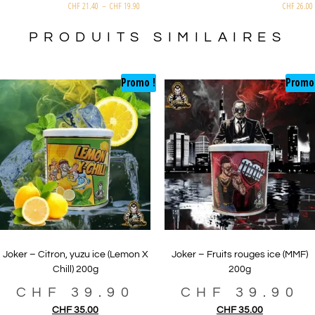
CHF
21.40
–
CHF
19.90
PRODUITS SIMILAIRES
Promo !
Promo
Joker – Citron, yuzu ice (Lemon X
Joker – Fruits rouges ice (MMF)
Chill) 200g
200g
CHF
39.90
CHF
39.90
CHF
35.00
CHF
35.00