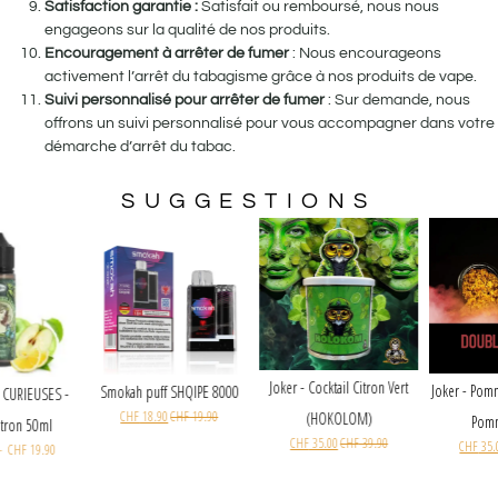
Satisfaction garantie :
Satisfait ou remboursé, nous nous
engageons sur la qualité de nos produits.
Encouragement à arrêter de fumer
: Nous encourageons
activement l’arrêt du tabagisme grâce à nos produits de vape.
Suivi personnalisé pour arrêter de fumer
: Sur demande, nous
offrons un suivi personnalisé pour vous accompagner dans votre
démarche d’arrêt du tabac.
SUGGESTIONS
Joker - Cocktail Citron Vert
Smokah puff SHQIPE 8000
ES POTIONS CURIEUSES -
CHF
18.90
CHF
19.90
(HOKOLOM)
Pomme Citron 50ml
CHF
35.00
CHF
39.90
CHF
26.00
–
CHF
19.90