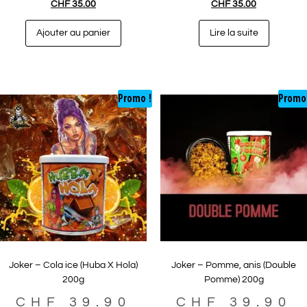
CHF
35.00
CHF
35.00
Ajouter au panier
Lire la suite
Promo !
Promo
Joker – Cola ice (Huba X Hola)
Joker – Pomme, anis (Double
200g
Pomme) 200g
CHF
39.90
CHF
39.90