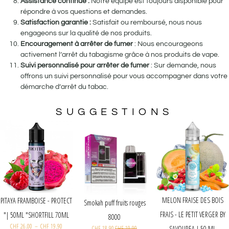
Assistance continue :
Notre équipe est toujours disponible pour
répondre à vos questions et demandes.
Satisfaction garantie :
Satisfait ou remboursé, nous nous
engageons sur la qualité de nos produits.
Encouragement à arrêter de fumer
: Nous encourageons
activement l’arrêt du tabagisme grâce à nos produits de vape.
Suivi personnalisé pour arrêter de fumer
: Sur demande, nous
offrons un suivi personnalisé pour vous accompagner dans votre
démarche d’arrêt du tabac.
SUGGESTIONS
Aisu Watermelon Bubblegum
Smokah puff Myrtille 8000
PITAYA FRAMBOISE - PROTE
50ml
CHF
18.90
CHF
19.90
| 50ML "SHORTFILL 70ML
CHF
21.40
–
CHF
19.90
CHF
26.00
–
CHF
19.90