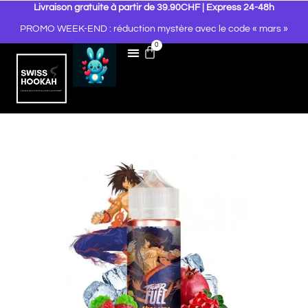
Livraison gratuite à partir de 39.90CHF | Express 24-48h
PROMO WEEK-END : réduction mystère avec le code « mars »
0