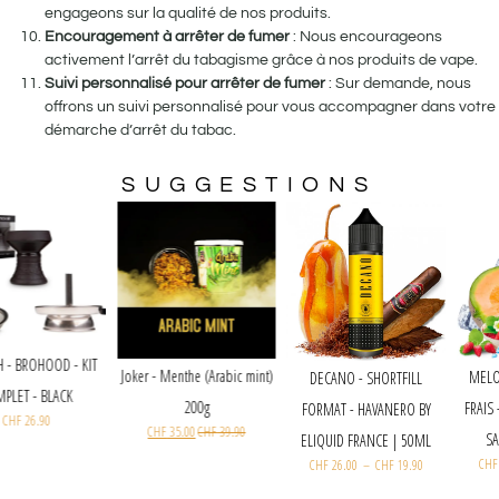
engageons sur la qualité de nos produits.
Encouragement à arrêter de fumer
: Nous encourageons
activement l’arrêt du tabagisme grâce à nos produits de vape.
Suivi personnalisé pour arrêter de fumer
: Sur demande, nous
offrons un suivi personnalisé pour vous accompagner dans votre
démarche d’arrêt du tabac.
SUGGESTIONS
SMOKAH - BROHOOD - KIT
Joker - Menthe (Arabic mint)
DECANO - SHORTFILL
COMPLET - BLACK
200g
FORMAT - HAVANERO BY
CHF
26.90
CHF
35.00
CHF
39.90
ELIQUID FRANCE | 50ML
CHF
26.00
–
CHF
19.90