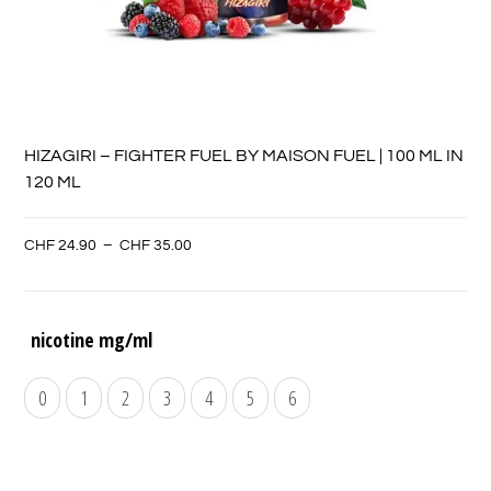
HIZAGIRI – FIGHTER FUEL BY MAISON FUEL | 100 ML IN
120 ML
CHF
24.90
–
CHF
35.00
nicotine mg/ml
0
1
2
3
4
5
6