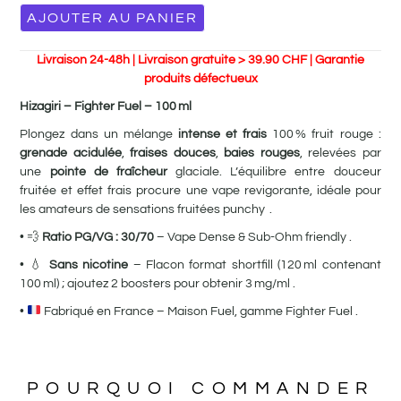
AJOUTER AU PANIER
Livraison 24-48h | Livraison gratuite > 39.90 CHF | Garantie
produits défectueux
Hizagiri – Fighter Fuel – 100 ml
Plongez dans un mélange
intense et frais
100 % fruit rouge :
grenade acidulée
,
fraises douces
,
baies rouges
, relevées par
une
pointe de fraîcheur
glaciale. L’équilibre entre douceur
fruitée et effet frais procure une vape revigorante, idéale pour
les amateurs de sensations fruitées punchy .
• 💨
Ratio PG/VG : 30/70
– Vape Dense & Sub-Ohm friendly .
• 💧
Sans nicotine
– Flacon format shortfill (120 ml contenant
100 ml) ; ajoutez 2 boosters pour obtenir 3 mg/ml .
•
Fabriqué en France – Maison Fuel, gamme Fighter Fuel .
POURQUOI COMMANDER