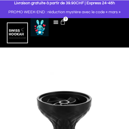
Livraison gratuite à partir de 39.90CHF | Express 24-48h
PROMO WEEK-END : réduction mystère avec le code « mars »
0