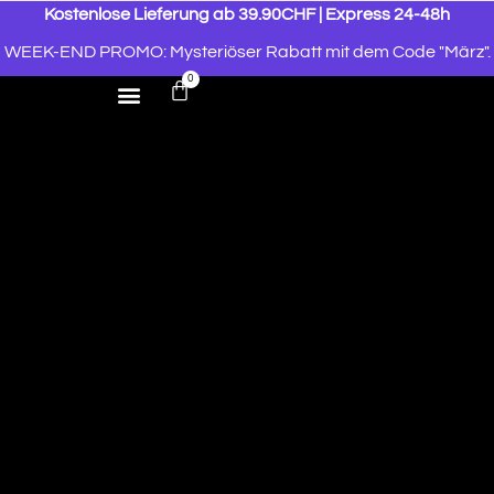
Kostenlose Lieferung ab 39.90CHF | Express 24-48h
WEEK-END PROMO: Mysteriöser Rabatt mit dem Code "März".
0