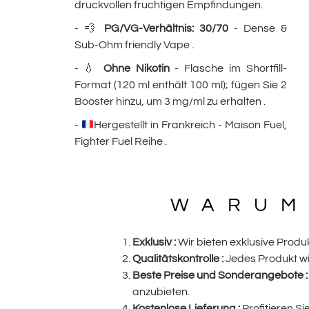
druckvollen fruchtigen Empfindungen.
- 💨
PG/VG-Verhältnis: 30/70
- Dense &
Sub-Ohm friendly Vape .
- 💧
Ohne Nikotin
- Flasche im Shortfill-
Format (120 ml enthält 100 ml); fügen Sie 2
Booster hinzu, um 3 mg/ml zu erhalten .
-
Hergestellt in Frankreich - Maison Fuel,
Fighter Fuel Reihe .
WARUM
Exklusiv :
Wir bieten exklusive Produk
Qualitätskontrolle :
Jedes Produkt wi
Beste Preise und Sonderangebote :
anzubieten.
Kostenlose Lieferung :
Profitieren S