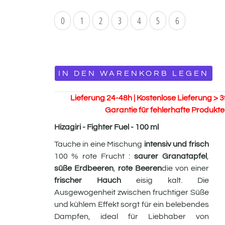
0
1
2
3
4
5
6
IN DEN WARENKORB LEGEN
Lieferung 24-48h | Kostenlose Lieferung > 3
Garantie für fehlerhafte Produkte
Hizagiri - Fighter Fuel - 100 ml
Tauche in eine Mischung
intensiv und frisch
100 % rote Frucht :
saurer Granatapfel
,
süße Erdbeeren
,
rote Beeren
die von einer
frischer Hauch
eisig kalt. Die
Ausgewogenheit zwischen fruchtiger Süße
und kühlem Effekt sorgt für ein belebendes
Dampfen, ideal für Liebhaber von