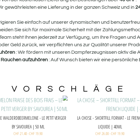
r gewährleisten eine Lieferung in der ganzen Schweiz und in
2
gieren Sie einfach auf unserer dynamischen und benutzerfreun
eiden Sie sich für maximale Sicherheit mit der Zahlungsmethod
eam steht Ihnen jederzeit zur Verfügung, um Ihre Fragen und 
der Geld zurück, wir verpflichten uns zur Qualität unserer Prod
uhören
: Wir fördern mit unseren Dampferzeugnissen aktiv die
m Rauchen aufzuhören
: Auf Wunsch bieten wir eine persönliche
VORSCHLÄGE
Aisu Kaktus 50ml
CHF
21.40
-
CHF
19.90
FRISCHE WALDERDBEERMELONE -
BY SAVOUREA | 50
CHF
21.40
-
CHF
19