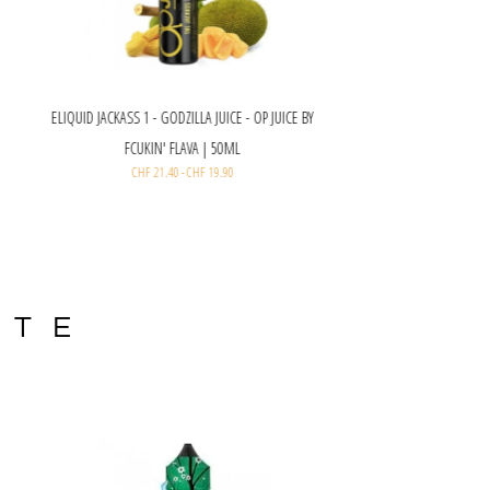
ELIQUID JACKASS
FC
KTE