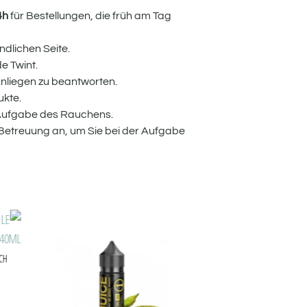
4h
für Bestellungen, die früh am Tag
dlichen Seite.
e Twint.
Anliegen zu beantworten.
ukte.
 Aufgabe des Rauchens.
 Betreuung an, um Sie bei der Aufgabe
 LE PETIT VERGER
LA CHOSE - SHORTFILL FORMAT - LE FRENCH
 ML
LIQUIDE | 40ML
.90
CHF
26.00
-
CHF
19.90