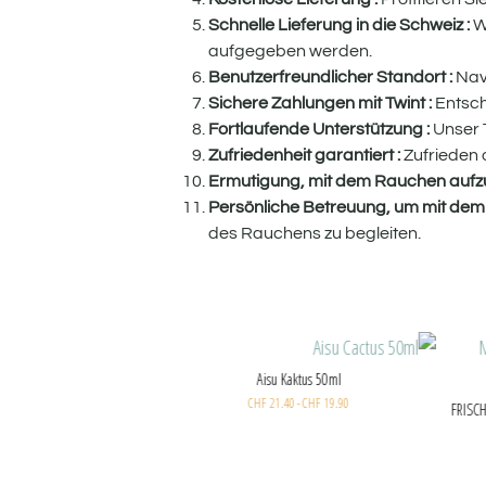
Schnelle Lieferung in die Schweiz :
Wi
aufgegeben werden.
Benutzerfreundlicher Standort :
Navi
Sichere Zahlungen mit Twint :
Entsch
Fortlaufende Unterstützung :
Unser T
Zufriedenheit garantiert :
Zufrieden o
Ermutigung, mit dem Rauchen aufz
Persönliche Betreuung, um mit de
des Rauchens zu begleiten.
ker - Eis-Kaktus (Ice Cactus) 200g
Joker - Cola Ice (Huba X Hola) 200g
CHF
35.00
CHF
39.90
CHF
35.00
CHF
39.90