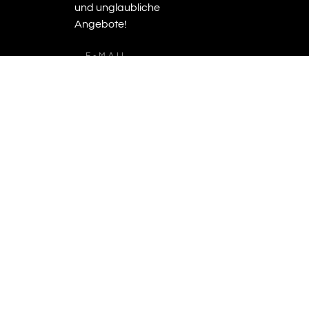
und unglaubliche
Angebote!
ICH MELDE
MICH AN
all