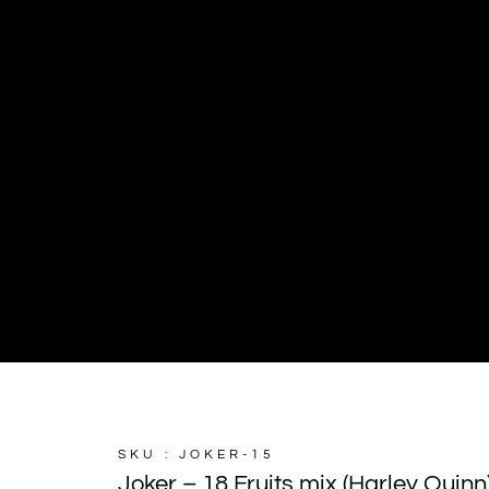
SKU : JOKER-15
Joker – 18 Fruits mix (Harley Quinn