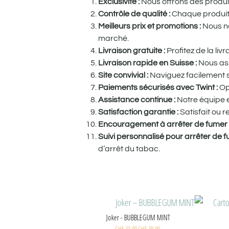
Exclusivité :
Nous offrons des produits
Contrôle de qualité :
Chaque produit e
Meilleurs prix et promotions :
Nous no
marché.
Livraison gratuite :
Profitez de la li
Livraison rapide en Suisse :
Nous ass
Site convivial :
Naviguez facilement su
Paiements sécurisés avec Twint :
Op
Assistance continue :
Notre équipe e
Satisfaction garantie :
Satisfait ou 
Encouragement à arrêter de fumer
Suivi personnalisé pour arrêter de 
d’arrêt du tabac.
AIS -
Cartouche Melon, pêche glacée - le pod flip by Pulp
CHF
4.20