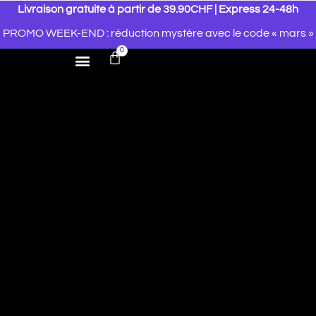
Livraison gratuite à partir de 39.90CHF | Express 24-48h
PROMO WEEK-END : réduction mystère avec le code « mars »
0