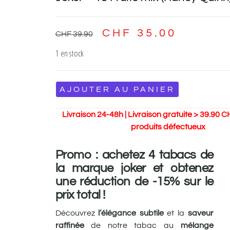
CHF
35.00
CHF
39.90
1 en stock
AJOUTER AU PANIER
Livraison 24-48h | Livraison gratuite > 39.90 C
produits défectueux
Promo : achetez 4 tabacs de
la marque joker et obtenez
une réduction de -15% sur le
prix total !
Découvrez
l’élégance subtile
et la
saveur
raffinée
de notre tabac au
mélange