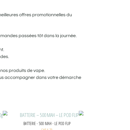
meilleures offres promotionnelles du
mandes passées tôt dans la journée.
t.
ndes.
nos produits de vape.
 vous accompagner dans votre démarche
Joker - Raisin noir ice (Black Pearl) 200g
CHF
35.00
CHF
39.90