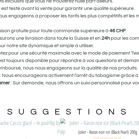
 exclusifs que vous ne trouverez nulle part ailleurs.
st testé avant la vente pour garantir une qualité supérieure.
us engageons à proposer les tarifs les plus compétitifs et les 
vraison gratuite pour toute commande supérieure à
46
CHF
.
urons une livraison dans toute la Suisse et en
24h
pour les com
r notre site dynamique et simple à utiliser.
tez pour une sécurité maximale avec le mode de paiement Twin
st toujours disponible pour répondre à vos questions et dema
remboursé, nous nous engageons sur la qualité de nos produits.
: Nous encourageons activement l’arrêt du tabagisme grâce à 
fumer
: Sur demande, nous offrons un suivi personnalisé pour
SUGGESTIONS
Joker - BUBBLEGUM MINT
CHF
35.00
CHF
39.90