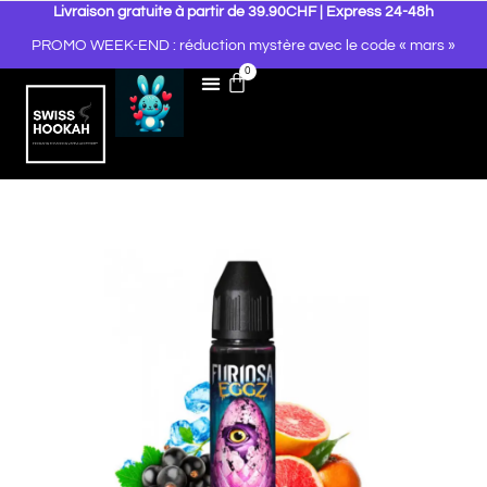
Livraison gratuite à partir de 39.90CHF | Express 24-48h
PROMO WEEK-END : réduction mystère avec le code « mars »
0