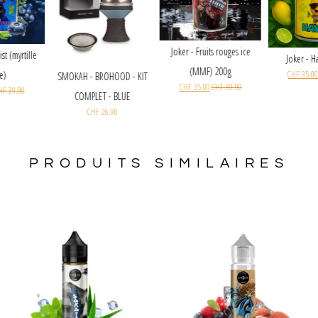
Joker - Fruits rouges ice
oker - Blue Mist (myrtille
(MMF) 200g
fraîche)
SMOKAH - BROHOOD - KIT
CHF
35.00
CHF
39.90
CHF
35.00
CHF
39.90
COMPLET - BLUE
CHF
26.90
PRODUITS SIMILAIRES