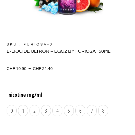
SKU : FURIOSA-3
E-LIQUIDE ULTRON – EGGZ BY FURIOSA | 50ML
CHF
19.90
–
CHF
21.40
nicotine mg/ml
0
1
2
3
4
5
6
7
8