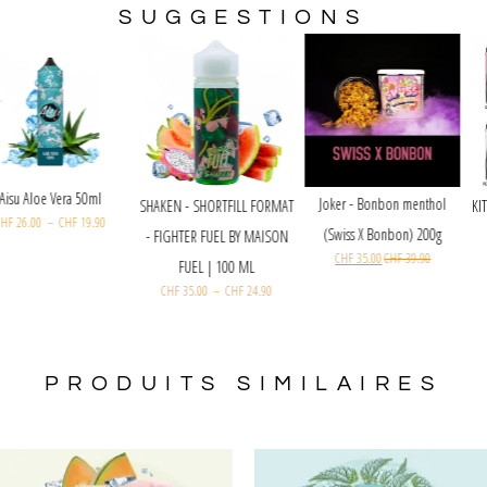
SUGGESTIONS
Aisu Aloe Vera 50ml
Joker - Bonbon menthol
SHAKEN - SHORTFILL FORMAT
CHF
26.00
–
CHF
19.90
(Swiss X Bonbon) 200g
- FIGHTER FUEL BY MAISON
CHF
35.00
CHF
39.90
FUEL | 100 ML
CHF
35.00
–
CHF
24.90
PRODUITS SIMILAIRES