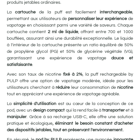
produits jetables ordinaires.
La
cartouche
de la puff est facilement
interchangeable
,
permettant aux utilisateurs de
personnaliser leur expérience
de
vapotage en choisissant parmi une variété de saveurs. Chaque
cartouche contient
2 ml de liquide
, offrant entre 700 et 1000
bouffées, assurant ainsi une durabilité exceptionnelle. Le liquide
à l’intérieur de la cartouche présente un ratio équilibré de 50%
de propylène glycol (PG) et 50% de glycérine végétale (VG),
garantissant une expérience de vapotage
douce et
satisfaisante
.
Avec son taux de nicotine
fixé à 2%
, la puff rechargeable by
PULP offre une option de vapotage modérée, idéale pour les
utilisateurs cherchant à
réduire
leur consommation de
nicotine
tout en appréciant une expérience de vapotage agréable.
La
simplicité d’utilisation
est au cœur de la conception de ce
pod, avec un
design compact
qui la rend facile à
transporter
et à
manipuler
. Grâce à sa recharge USB-C, elle offre une solution
pratique et écologique
,
éliminant
le besoin constant d’acheter
des dispositifs jetables, tout en préservant l’environnement.
En résumé, le
pod by PULP
représente une avancée
innovante