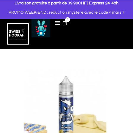
Livraison gratuite à partir de 39.90CHF | Express 24-48h
PROMO WEEK-END : réduction mystère avec le code « mars »
0