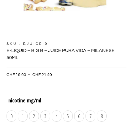
SKU : BJUICE-0
E-LIQUID – BIG B – JUICE PURA VIDA – MILANESE |
50ML
CHF
19.90
–
CHF
21.40
nicotine mg/ml
0
1
2
3
4
5
6
7
8