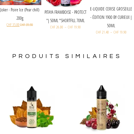
E-LIQUIDE CERISE GROSEILLE
Joker - Poire Ice (Pear chill)
PITAYA FRAMBOISE - PROTECT
- ÉDITION 1900 BY CURIEUX |
200g
| 50ML "SHORTFILL 70ML"
CHF
35.00
CHF
39.90
50ML
CHF
26.00
–
CHF
19.90
CHF
21.40
–
CHF
19.90
PRODUITS SIMILAIRES