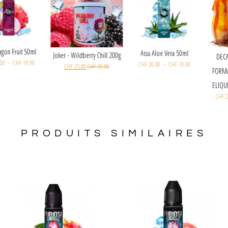
Aisu Dragon Fruit 50ml
Aisu Aloe Vera 50ml
Joker - Wildberry Chill 200g
CHF
26.00
–
CHF
19.90
CHF
26.00
–
CHF
19.90
CHF
35.00
CHF
39.90
PRODUITS SIMILAIRES