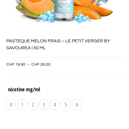
PASTÈQUE MELON FRAIS – LE PETIT VERGER BY
SAVOUREA | 50 ML
CHF
19.90
–
CHF
26.00
nicotine mg/ml
0
1
2
3
4
5
6