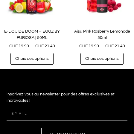
E-LIQUIDE DOOM – EGGZ BY
Aisu Pink Rasberry Lemonade
FURIOSA | 50ML
50ml
CHF
19.90
–
CHF
21.40
CHF
19.90
–
CHF
21.40
Choix des options
Choix des options
inscrivez-vous au newsletter pour des offres exclusives et
incroyables !