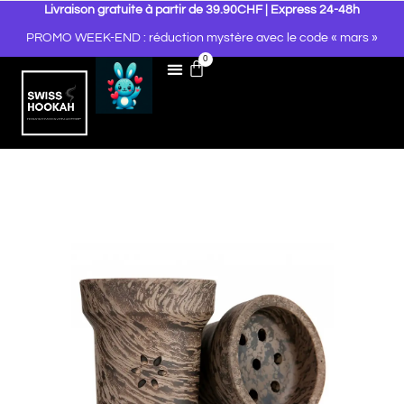
Livraison gratuite à partir de 39.90CHF | Express 24-48h
PROMO WEEK-END : réduction mystère avec le code « mars »
0