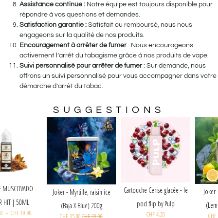
Assistance continue :
Notre équipe est toujours disponible pour
répondre à vos questions et demandes.
Satisfaction garantie :
Satisfait ou remboursé, nous nous
engageons sur la qualité de nos produits.
Encouragement à arrêter de fumer
: Nous encourageons
activement l’arrêt du tabagisme grâce à nos produits de vape.
Suivi personnalisé pour arrêter de fumer
: Sur demande, nous
offrons un suivi personnalisé pour vous accompagner dans votre
démarche d’arrêt du tabac.
SUGGESTIONS
E-LIQUIDE MUSCOVADO -
Cartouche Cerise glacée - le
Joker - Myrtille, raisin ice
FLAVOR HIT | 50ML
pod flip by Pulp
(Baja X Blue) 200g
CHF
26.00
–
CHF
19.90
CHF
4.20
CHF
35.00
CHF
39.90