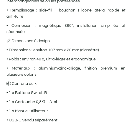
interchangeables selon les préférences
• Remplissage : side‑fill – bouchon silicone latéral rapide et
anti‑fuite
• Connexion : magnétique 360°, installation simplifiée et
sécurisée
📏 Dimensions & design
• Dimensions : environ 107 mm × 20 mm (diamètre)
• Poids : environ 49 g, ultra‑léger et ergonomique
• Matériaux : aluminium/zinc‑alliage, finition premium en
plusieurs coloris
📦 Contenu du kit
• 1 x Batterie Switch R
• 1 x Cartouche 0,8 Ω – 3 ml
• 1 x Manuel utilisateur
• USB‑C vendu séparément