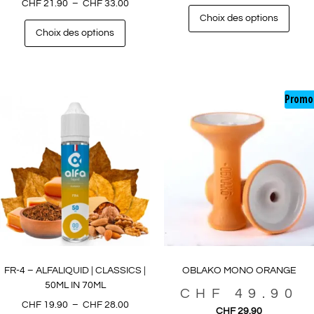
CHF
21.90
–
CHF
33.00
Choix des options
Choix des options
Promo
FR-4 – ALFALIQUID | CLASSICS |
OBLAKO MONO ORANGE
50ML IN 70ML
CHF
49.90
CHF
19.90
–
CHF
28.00
CHF
29.90