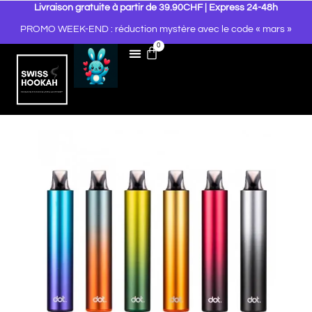
Livraison gratuite à partir de 39.90CHF | Express 24-48h
PROMO WEEK-END : réduction mystère avec le code « mars »
0