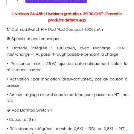
Livraison 24-48h | Livraison gratuite > 39.90 CHF | Garantie
produits défectueux
🔌 Dotmod Switch R – Pod Mod Compact 1000 mAh
⚙️ Spécifications techniques
• Batterie intégrée : 1000 mAh, avec recharge USB‑C
(fast‑charge ~1 A), pass-through possible pendant la charge
• Puissance max : 25 W, ajustée automatiquement selon la
résistance insérée
• Activation : par inhalation (draw‑activated), pas de bouton à
presser
• Airflow : réglage discret sous la batterie pour passer du MTL au
RDL
🧩 Pod Dotmod Switch R
• Capacité : 3 ml
• Résistances intégrées : mesh de 0,6 Ω – RDL ou 0,8 Ω – MTL,