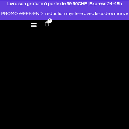
Livraison gratuite à partir de 39.90CHF | Express 24-48h
PROMO WEEK-END : réduction mystère avec le code « mars »
0