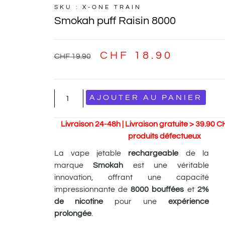
SKU : X-ONE TRAIN
Smokah puff Raisin 8000
CHF
18.90
CHF
19.90
AJOUTER AU PANIER
Livraison 24-48h | Livraison gratuite > 39.90 C
produits défectueux
La vape jetable
rechargeable
de la
marque
Smokah
est une véritable
innovation, offrant une capacité
impressionnante de
8000 bouffées
et
2%
de nicotine
pour une
expérience
prolongée
.