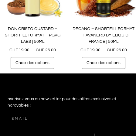
DON CRISTO CUSTARD –
DECANO – SHORTFILL FORMAT
SHORTFILL FORMAT – PGVG
– HAVANERO BY ELIQUID
LABS | 50ML
FRANCE | 50ML
CHF
19.90
–
CHF
26.00
CHF
19.90
–
CHF
26.00
Choix des options
Choix des options
inscrivez-vous au newsletter pour des offres exclusives et
incroyables !