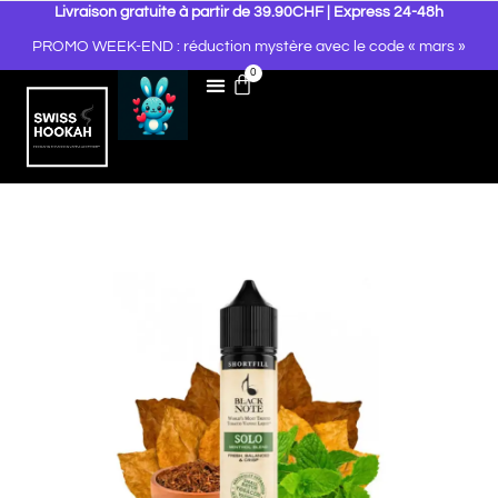
Livraison gratuite à partir de 39.90CHF | Express 24-48h
PROMO WEEK-END : réduction mystère avec le code « mars »
0