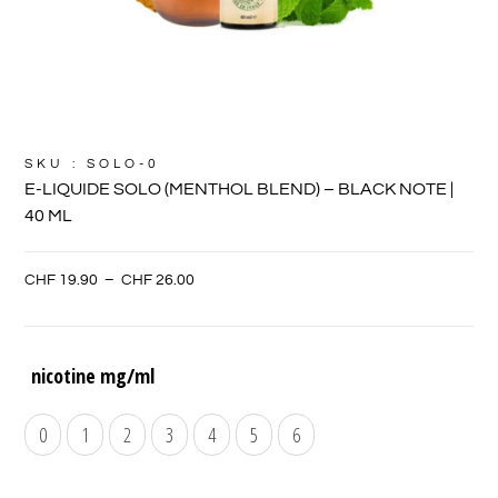
SKU : SOLO-0
E-LIQUIDE SOLO (MENTHOL BLEND) – BLACK NOTE |
40 ML
CHF
19.90
–
CHF
26.00
nicotine mg/ml
0
1
2
3
4
5
6