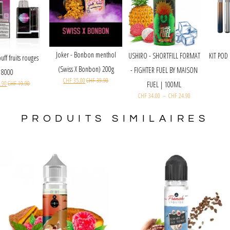
Joker - Bonbon menthol
USHIRO - SHORTFILL FORMAT
Smokah puff fruits rouges
(Swiss X Bonbon) 200g
- FIGHTER FUEL BY MAISON
8000
CHF
35.00
CHF
39.90
CHF
18.90
CHF
19.90
FUEL | 100ML
CHF
34.00
–
CHF
24.90
PRODUITS SIMILAIRES