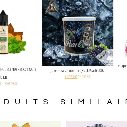
UIDE SOLO (MENTHOL BLEND) - BLACK NOTE |
Joker - Raisin noir ice (Black Pearl) 200
CHF
35.00
CHF
39.90
40 ML
CHF
26.00
–
CHF
19.90
ODUITS SIMILAI