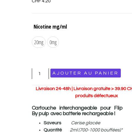
CHF
4.20
Nicotine mg/ml
20mg
0mg
AJOUTER AU PANIER
Livraison 24-48h | Livraison gratuite > 39.90 C
produits défectueux
Cartouche interchangeable p
our Flip
By pulp avec batterie rechargeable !
Saveurs
Cerise glacée
Quantité
2ml (700-1000 bouffées)*