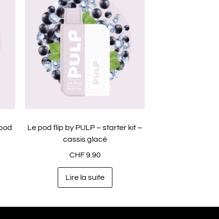
 pod
Le pod flip by PULP – starter kit –
cassis glacé
CHF
9.90
Lire la suite