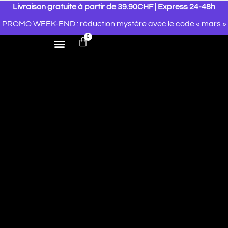
Livraison gratuite à partir de 39.90CHF | Express 24-48h
PROMO WEEK-END : réduction mystère avec le code « mars »
0