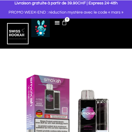
Livraison gratuite à partir de 39.90CHF | Express 24-48h
PROMO WEEK-END : réduction mystère avec le code « mars »
0