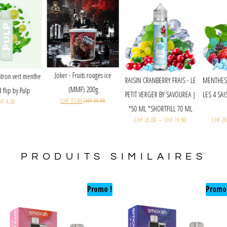
Joker - Fruits rouges ice
Cartouche Citron vert menthe
RAISIN CRANBERRY FRAIS - LE
(MMF) 200g
- le pod flip by Pulp
PETIT VERGER BY SAVOUREA |
CHF
35.00
CHF
39.90
CHF
4.20
50 ML "SHORTFILL 70 ML"
CHF
26.00
–
CHF
19.90
PRODUITS SIMILAIRES
Promo !
Promo