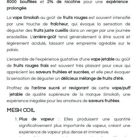
8000 bouffées
et
2% de nicotine
pour une
expérience
prolongée
.
La
vape Smokah
au goût de
fruits rouges
est souvent intensifié
par une touche de
fraîcheur
, qui évoque la sensation de
déguster des
fruits juste cueillis
dans un verger par une journée
ensoleillée. L’
arrière-goût
tend généralement à être sucré et
légèrement acidulé, laissant une empreinte agréable sur le
palais.
L’ensemble de l’expérience gustative d’une
vape jetable
au goût
de
fruits rouges frais
est souvent très plaisant pour ceux qui
apprécient les
saveurs fruitées et sucrées
, et elle peut évoquer
la sensation de déguster un
délicieux mélange de fruits d’été.
Profitez de
l’arôme sucré
et
revigorant
de cette
vape/puff
jetable
de qualité supérieure de la marque Smokah, une
expérience inégalée pour les amateurs de
saveurs fruité
es
.
MESH COIL
Plus de vapeur
: Elles produisent une quantité
significativement plus importante de vapeur, créant une
expérience de vapeur plus dense et immersive.