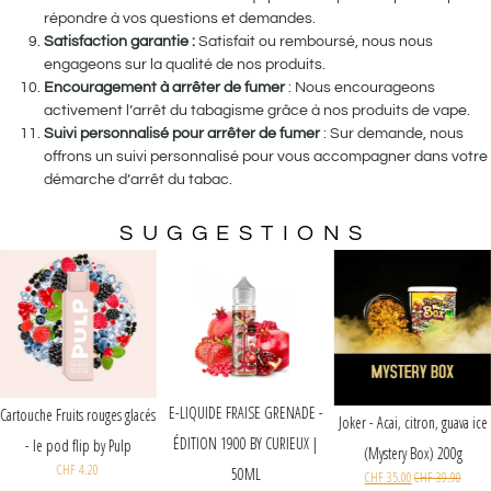
répondre à vos questions et demandes.
Satisfaction garantie :
Satisfait ou remboursé, nous nous
engageons sur la qualité de nos produits.
Encouragement à arrêter de fumer
: Nous encourageons
activement l’arrêt du tabagisme grâce à nos produits de vape.
Suivi personnalisé pour arrêter de fumer
: Sur demande, nous
offrons un suivi personnalisé pour vous accompagner dans votre
démarche d’arrêt du tabac.
SUGGESTIONS
Aisu Tokyo
ice | 50 ml
HF
19.90
E-LIQUIDE FRAISE GRENADE -
Cartouche Fruits rouges glacés
Joker - Acai, cit
ÉDITION 1900 BY CURIEUX |
- le pod flip by Pulp
(Mystery B
CHF
4.20
50ML
CHF
35.00
C