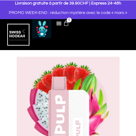
Livraison gratuite à partir de 39.90CHF | Express 24-48h
PROMO WEEK-END : réduction mystère avec le code « mars »
0