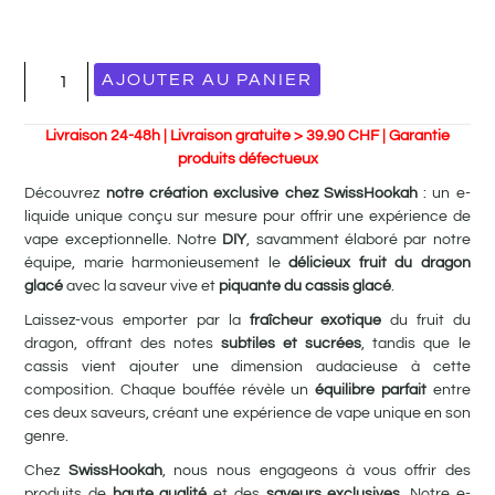
AJOUTER AU PANIER
Livraison 24-48h | Livraison gratuite > 39.90 CHF | Garantie
produits défectueux
Découvrez
notre création exclusive chez SwissHookah
: un e-
liquide unique conçu sur mesure pour offrir une expérience de
vape exceptionnelle. Notre
DIY
, savamment élaboré par notre
équipe, marie harmonieusement le
délicieux fruit du dragon
glacé
avec la saveur vive et
piquante du cassis glacé
.
Laissez-vous emporter par la
fraîcheur exotique
du fruit du
dragon, offrant des notes
subtiles et sucrées
, tandis que le
cassis vient ajouter une dimension audacieuse à cette
composition. Chaque bouffée révèle un
équilibre parfait
entre
ces deux saveurs, créant une expérience de vape unique en son
genre.
Chez
SwissHookah
, nous nous engageons à vous offrir des
produits de
haute qualité
et des
saveurs exclusives
. Notre e-