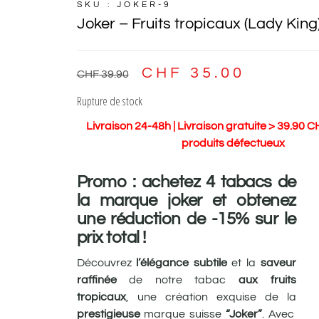
SKU : JOKER-9
Joker – Fruits tropicaux (Lady King
CHF
35.00
CHF
39.90
Rupture de stock
Livraison 24-48h | Livraison gratuite > 39.90 C
produits défectueux
Promo : achetez 4 tabacs de
la marque joker et obtenez
une réduction de -15% sur le
prix total !
Découvrez
l’élégance subtile
et la
saveur
raffinée
de notre tabac
aux fruits
tropicaux
, une création exquise de la
prestigieuse
marque suisse
“Joker”
. Avec