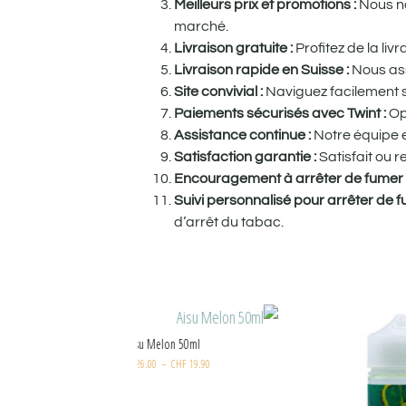
Meilleurs prix et promotions :
Nous no
marché.
Livraison gratuite :
Profitez de la li
Livraison rapide en Suisse :
Nous ass
Site convivial :
Naviguez facilement su
Paiements sécurisés avec Twint :
Op
Assistance continue :
Notre équipe e
Satisfaction garantie :
Satisfait ou 
Encouragement à arrêter de fumer
Suivi personnalisé pour arrêter de 
d’arrêt du tabac.
Aisu Melon 50ml
CHF
26.00
–
CHF
19.90