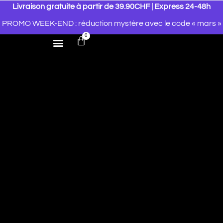
Livraison gratuite à partir de 39.90CHF | Express 24-48h
PROMO WEEK-END : réduction mystère avec le code « mars »
0