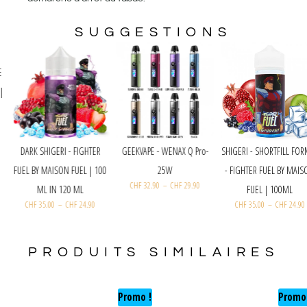
SUGGESTIONS
IRO - SHORTFILL FORMAT
DARK SHIGERI - FIGHTER
CERISE PASTÈQUE FRAIS - LE
FIGHTER FUEL BY MAISON
FUEL BY MAISON FUEL | 100
PETIT VERGER BY SAVOUREA |
FUEL | 100ML
ML IN 120 ML
50 ML
CHF
34.00
–
CHF
24.90
CHF
35.00
–
CHF
24.90
CHF
21.40
–
CHF
19.90
PRODUITS SIMILAIRES
Promo !
Promo