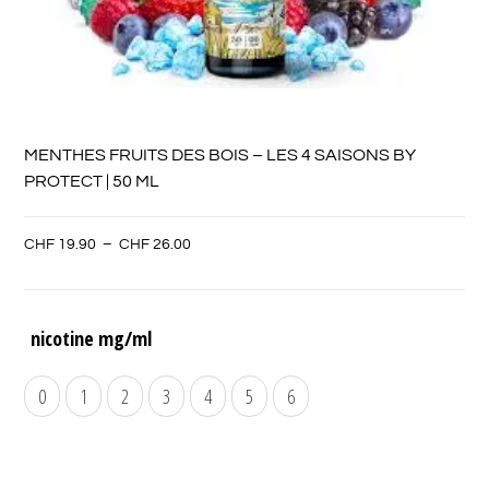
MENTHES FRUITS DES BOIS – LES 4 SAISONS BY
PROTECT | 50 ML
CHF
19.90
–
CHF
26.00
nicotine mg/ml
0
1
2
3
4
5
6