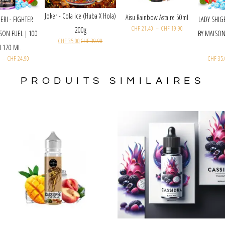
Joker - Cola ice (Huba X Hola)
Aisu Rainbow Astaire 50ml
DARK SHIGERI - FIGHTER
CHF
21.40
–
CHF
19.90
200g
UEL BY MAISON FUEL | 100
CHF
35.00
CHF
39.90
ML IN 120 ML
CHF
35.00
–
CHF
24.90
PRODUITS SIMILAIRES