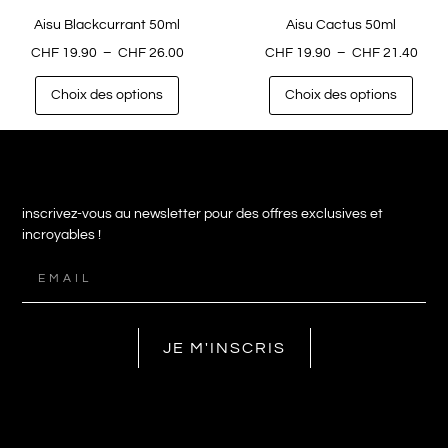
Aisu Blackcurrant 50ml
Aisu Cactus 50ml
CHF
19.90
–
CHF
26.00
CHF
19.90
–
CHF
21.40
Choix des options
Choix des options
inscrivez-vous au newsletter pour des offres exclusives et
incroyables !
JE M'INSCRIS