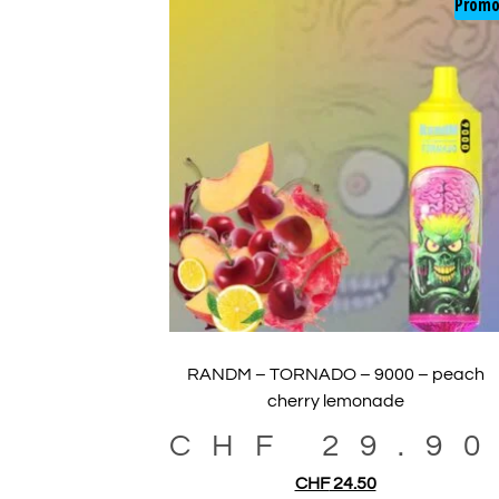
Promo
RANDM – TORNADO – 9000 – peach
cherry lemonade
CHF
29.9
CHF
24.50