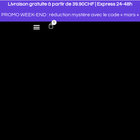
Livraison gratuite à partir de 39.90CHF | Express 24-48h
PROMO WEEK-END : réduction mystère avec le code « mars »
0