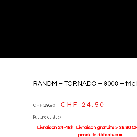
RANDM – TORNADO – 9000 – trip
CHF
24.50
CHF
29.90
Rupture de stock
Livraison 24-48h | Livraison gratuite > 39.90 C
produits défectueux