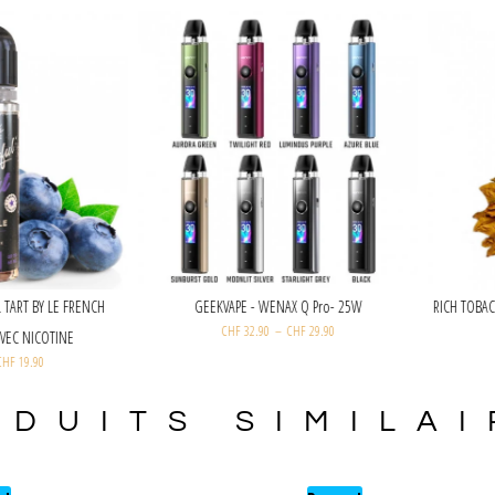
RTILLE - WONDERFUL TART BY LE FRENCH
GEEKVAPE - WENAX Q Pro- 25W
CHF
32.90
–
CHF
29.90
LIQUIDE | 60 ML AVEC NICOTINE
CHF
26.00
–
CHF
19.90
ODUITS SIMILAI