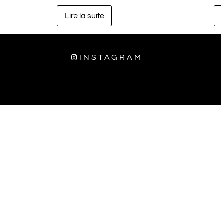
Lire la suite
INSTAGRAM
ditions générales
livraison
contact
politique de confide
Horaires