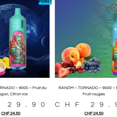
Promo !
NADO – 9000 – Fruit du
RANDM – TORNADO – 9000 – 
gon, Citron Ice
Fruit rouges
F
29.90
CHF
29.
CHF
24.50
CHF
24.50