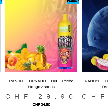
 !
Promo !
RANDM – TORNADO – 9000 – Pêche
RANDM – TOR
Mango Ananas
Dra
0
CHF
29.90
CH
CHF
24.50