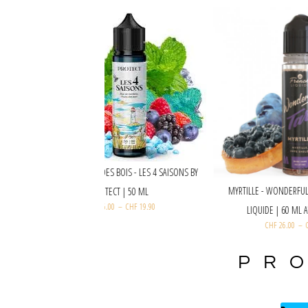
MENTHES FRUITS DES BOIS - LES 4 SAISONS BY
sberry Lemonade 50ml
MY
PROTECT | 50 ML
40
–
CHF
19.90
CHF
26.00
–
CHF
19.90
PR