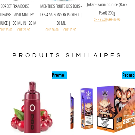
Joker - Raisin noir ice (Black
SORBET FRAMBOISE
MENTHES FRUITS DES BOIS -
Pearl) 200g
RHUBARBE - AISU MIZU BY
LES 4 SAISONS BY PROTECT |
CHF
35.00
CHF
39.90
ZAP! JUICE | 100 ML IN 120 M
50 ML
CHF
33.00
–
CHF
21.90
CHF
26.00
–
CHF
19.90
PRODUITS SIMILAIRES
Promo !
Promo