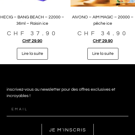
HECIG – BANG BEACH – 22000 –
AIVONO – AIM MAGIC – 20000 –
36ml – Raisin ice
pêche ice
CHF
37.90
CHF
34.90
CHF
29.90
CHF
29.90
Lire la suite
Lire la suite
inscrivez-vous au newsletter pour des offres exclusives et
incroyables !
JE M'INSCRIS