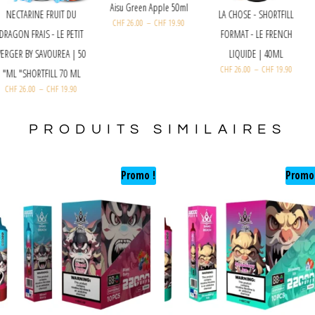
Aisu Green Apple 50ml
NECTARINE FRUIT DU
LA CHOSE - SHORTFILL
CHF
26.00
–
CHF
19.90
DRAGON FRAIS - LE PETIT
FORMAT - LE FRENCH
VERGER BY SAVOUREA | 50
LIQUIDE | 40ML
CHF
26.00
–
CHF
19.90
ML "SHORTFILL 70 ML"
CHF
26.00
–
CHF
19.90
PRODUITS SIMILAIRES
Promo !
Promo