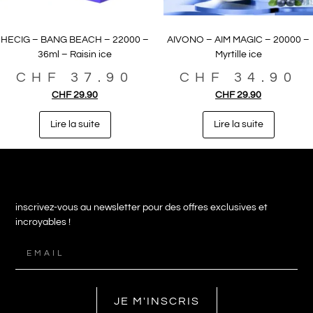
HECIG – BANG BEACH – 22000 –
AIVONO – AIM MAGIC – 20000 –
36ml – Raisin ice
Myrtille ice
CHF
37.90
CHF
34.90
CHF
29.90
CHF
29.90
Lire la suite
Lire la suite
inscrivez-vous au newsletter pour des offres exclusives et
incroyables !
JE M'INSCRIS