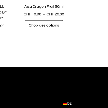
LL
Aisu Dragon Fruit 50ml
O BY
CHF
19.90
–
CHF
26.00
0ML
Choix des options
.00
DE