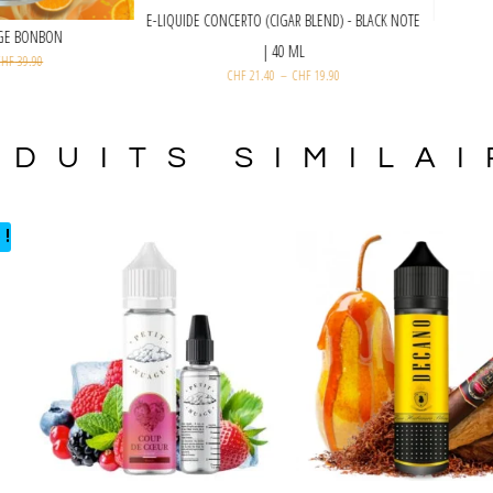
E-LIQUIDE CONCERTO (CIGAR BLEND) - BLAC
Joker - ORANGE BONBON
| 40 ML
CHF
35.00
CHF
39.90
CHF
21.40
–
CHF
19.90
ODUITS SIMILAI
 !