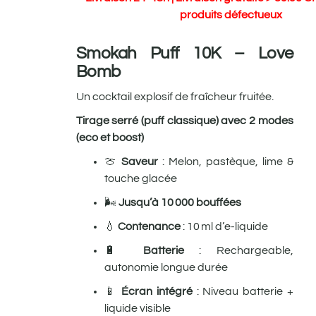
produits défectueux
Smokah Puff 10K – Love
Bomb
Un cocktail explosif de fraîcheur fruitée.
Tirage serré (puff classique) avec 2 modes
(eco et boost)
🍈
Saveur
: Melon, pastèque, lime &
touche glacée
🌬️
Jusqu’à 10 000 bouffées
💧
Contenance
: 10 ml d’e-liquide
🔋
Batterie
: Rechargeable,
autonomie longue durée
📱
Écran intégré
: Niveau batterie +
liquide visible