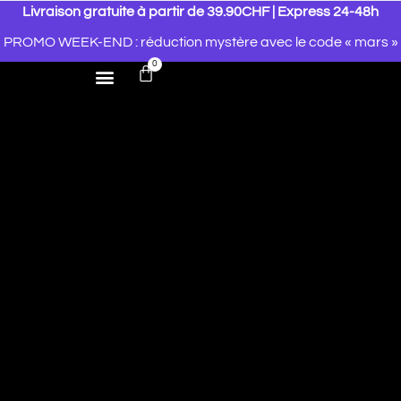
Livraison gratuite à partir de 39.90CHF | Express 24-48h
PROMO WEEK-END : réduction mystère avec le code « mars »
0