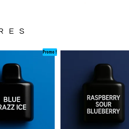
CHF
35.00
CH
RES
Promo !