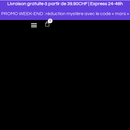
Livraison gratuite à partir de 39.90CHF | Express 24-48h
PROMO WEEK-END : réduction mystère avec le code « mars »
0