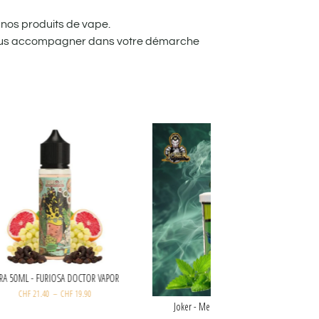
nos produits de vape.
 vous accompagner dans votre démarche
PARA 50ML - FURIOSA DOCTOR VAPOR
CHF
21.40
–
CHF
19.90
Joker - Menthe forte (