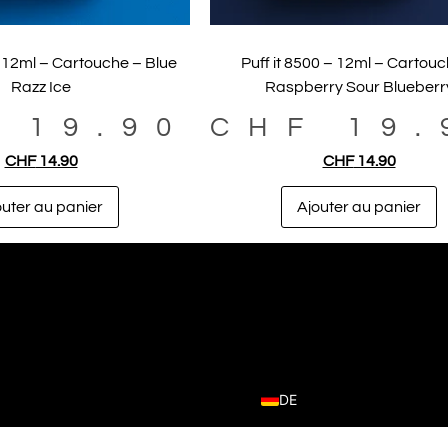
– 12ml – Cartouche – Blue
Puff it 8500 – 12ml – Cartou
Razz Ice
Raspberry Sour Blueberr
F
19.90
CHF
19.
CHF
14.90
CHF
14.90
outer au panier
Ajouter au panier
DE