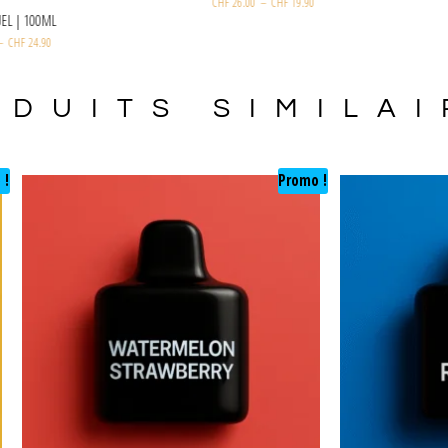
CHF
26.00
–
CHF
19.90
MAISON FUEL | 100ML
CHF
35.00
–
CHF
24.90
ODUITS SIMILAI
 !
Promo !