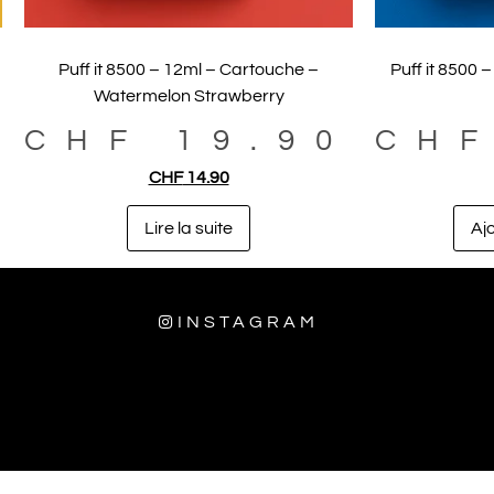
Puff it 8500 – 12ml – Cartouche –
Puff it 8500 
Watermelon Strawberry
0
CHF
19.90
CH
CHF
14.90
Lire la suite
Aj
INSTAGRAM