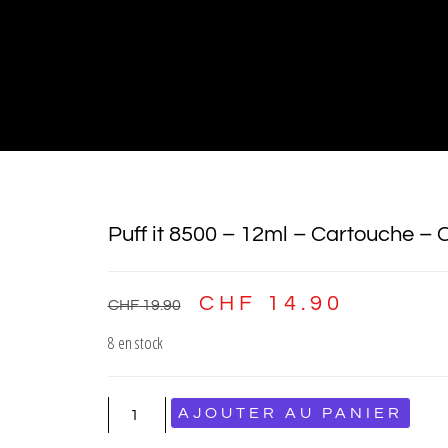
Puff it 8500 – 12ml – Cartouche – 
CHF
14.90
CHF
19.90
8 en stock
AJOUTER AU PANIER