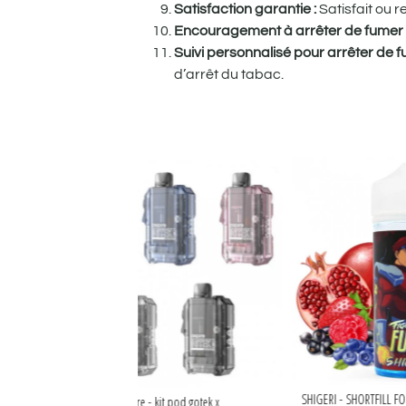
Satisfaction garantie :
Satisfait ou 
Encouragement à arrêter de fumer
Suivi personnalisé pour arrêter de 
d’arrêt du tabac.
thol (Swiss X Bonbon) 200g
SHIG
Aspire - kit pod gotek x