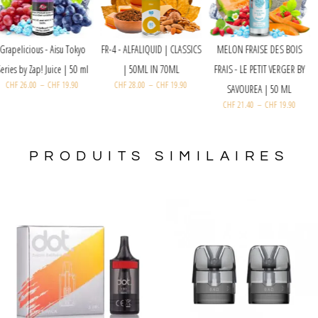
MELON FRAISE DES BOIS
Grapelicious - Aisu Tokyo
FR-4 - ALFALIQUID | CLASSICS
FRAIS - LE PETIT VERGER BY
Series by Zap! Juice | 50 ml
| 50ML IN 70ML
CHF
26.00
–
CHF
19.90
CHF
28.00
–
CHF
19.90
SAVOUREA | 50 ML
CHF
21.40
–
CHF
19.90
PRODUITS SIMILAIRES