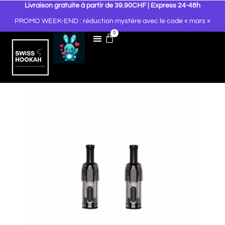
Livraison gratuite à partir de 39.90CHF | Express 24-48h
PROMO WEEK-END : réduction mystère avec le code « mars »
0