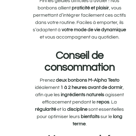
Fini les gélules difficiles à avaler ! Nos
bonbons allient
praticité et plaisir
, vous
permettant d’intégrer facilement ces actifs
dans votre routine. Faciles à emporter, ils
s’adaptent à
votre mode de vie dynamique
et vous accompagnent au quotidien.
Conseil de
consommation
Prenez
deux bonbons M-Alpha Testo
idéalement
1 à 2 heures avant de dormir
,
afin que les
ingrédients naturels
agissent
efficacement pendant le
repos
. La
régularité
et la
discipline
sont essentielles
pour optimiser leurs
bienfaits
sur le
long
terme
.