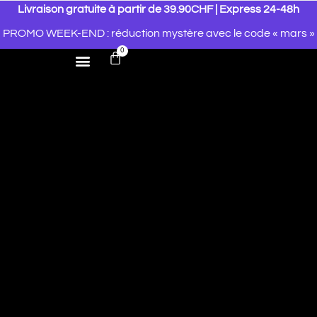
Livraison gratuite à partir de 39.90CHF | Express 24-48h
PROMO WEEK-END : réduction mystère avec le code « mars »
0