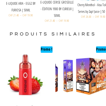
E
Joker - Fruits rouges ice
E-LIQUIDE ARIA - EGGZ BY
ker - Raisin Blanc (üzüm
-
(MMF) 200g
FURIOSA | 50ML
nana) 200g
CHF
35.00
CHF
39.90
CHF
21.40
–
CHF
19.90
CHF
35.00
CHF
39.90
PRODUITS SIMILAIRES
Promo !
Promo