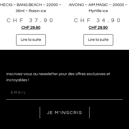
HECIG – BANG BEACH – 22000 –
AIVONO – AIM MAGIC – 20000 –
36ml – Raisin ice
Myrtille ice
CHF
37.90
CHF
34.90
CHF
29.90
CHF
29.90
Lire la suite
Lire la suite
inscrivez-vous au newsletter pour des offres exclusives et
incroyables !
JE M'INSCRIS