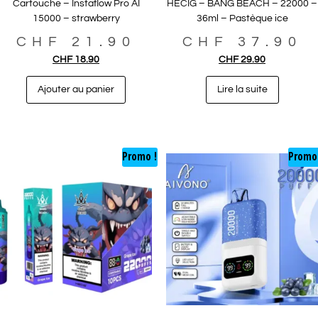
Cartouche – Instaflow Pro AI
HECIG – BANG BEACH – 22000 –
15000 – strawberry
36ml – Pastèque ice
CHF
21.90
CHF
37.90
CHF
18.90
CHF
29.90
Ajouter au panier
Lire la suite
Promo !
Promo