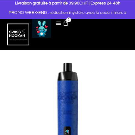
Livraison gratuite à partir de 39.90CHF | Express 24-48h
PROMO WEEK-END : réduction mystère avec le code « mars »
0