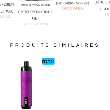
SM
Joker - watermelon Ice 200g
QUIDE SAKAÏ - EDITION
MYRTILLE RAISIN POTION
CHF
35.00
CHF
39.90
 BY CURIEUX | 80ML
CURIEUSE CAPELLA & CURIEUX
F
21.40
–
CHF
19.90
50ML
CHF
26.00
–
CHF
19.90
PRODUITS SIMILAIRES
Promo !