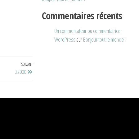
Commentaires récents
Un commentateur ou commentatrice
okyo Series by
COUP DE COEUR - PETIT NUAGE |
L’ATTRAPE RÊVE - PETIT NUAGE | 60
WordPress
sur
Bonjour tout le monde !
 50 ml
60 ML
ML
HF
19.90
CHF
28.00
–
CHF
19.90
CHF
28.00
–
CHF
19.90
SUIVANT
22000