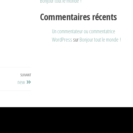
Bonjour tout le monde !
Commentaires récents
Un commentateur ou commentatrice
WordPress
sur
Bonjour tout le monde !
SUIVANT
new