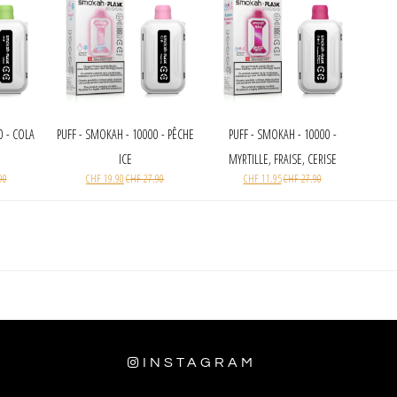
0 - COLA
PUFF - SMOKAH - 10000 - PÊCHE
PUFF - SMOKAH - 10000 -
ICE
MYRTILLE, FRAISE, CERISE
90
CHF
19.90
CHF
27.90
CHF
11.95
CHF
27.90
INSTAGRAM