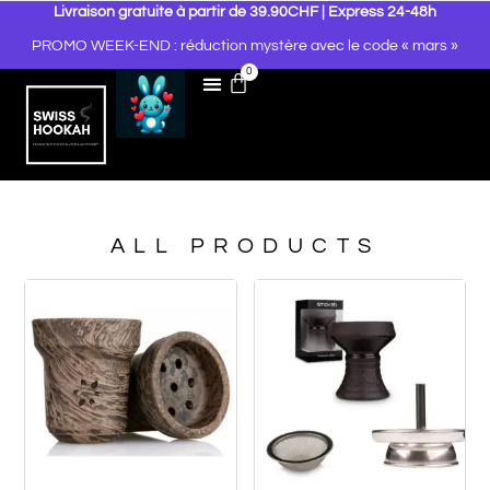
Livraison gratuite à partir de 39.90CHF | Express 24-48h
PROMO WEEK-END : réduction mystère avec le code « mars »
0
ALL PRODUCTS