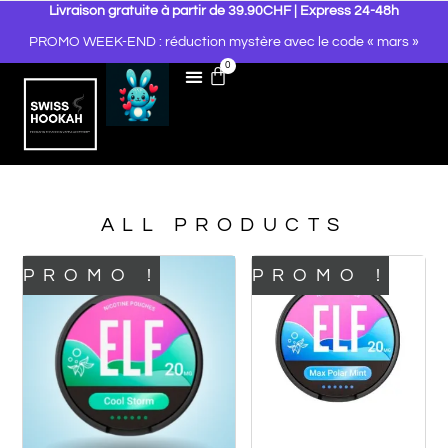
Livraison gratuite à partir de 39.90CHF | Express 24-48h
PROMO WEEK-END : réduction mystère avec le code « mars »
0
ALL PRODUCTS
PROMO !
PROMO !