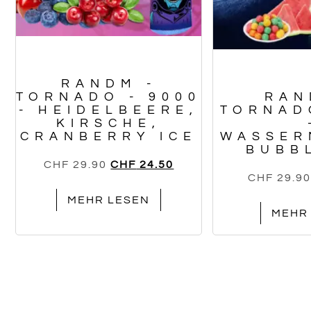
RANDM -
TORNADO - 9000
RAN
- HEIDELBEERE,
TORNAD
KIRSCHE,
CRANBERRY ICE
WASSER
BUBB
CHF
29.90
CHF
24.50
CHF
29.90
MEHR LESEN
MEHR