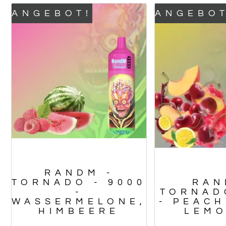
ANGEBOT!
ANGEBOT
RANDM -
TORNADO - 9000
RAN
-
TORNAD
WASSERMELONE,
- PEAC
HIMBEERE
LEM