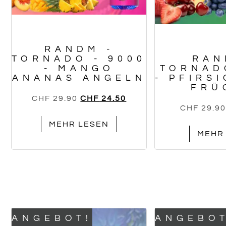
RANDM -
TORNADO - 9000
RAN
- MANGO
TORNAD
ANANAS ANGELN
- PFIRS
FRÜ
CHF
29.90
CHF
24.50
CHF
29.90
MEHR LESEN
MEHR
ANGEBOT!
ANGEBOT