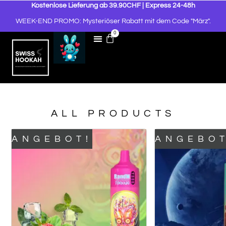
Kostenlose Lieferung ab 39.90CHF | Express 24-48h
WEEK-END PROMO: Mysteriöser Rabatt mit dem Code "März".
0
ALL PRODUCTS
ANGEBOT!
ANGEBOT