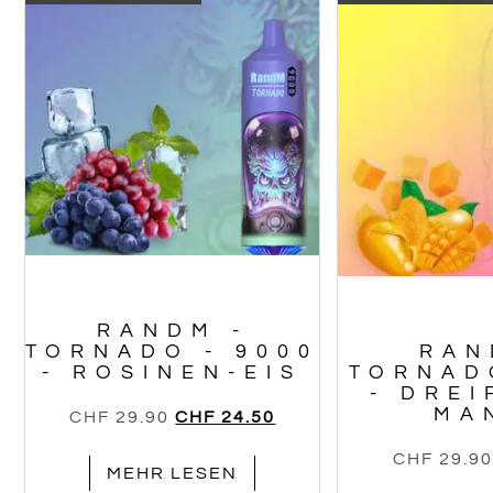
RANDM -
TORNADO - 9000
RAN
- ROSINEN-EIS
TORNAD
- DRE
MA
CHF
29.90
CHF
24.50
CHF
29.90
MEHR LESEN