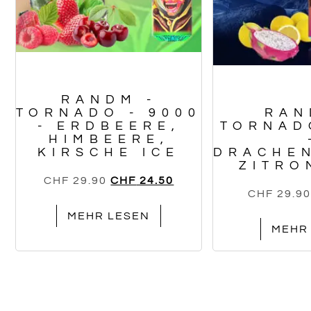
RANDM -
TORNADO - 9000
RAN
- ERDBEERE,
TORNAD
HIMBEERE,
KIRSCHE ICE
DRACHE
ZITRO
CHF
29.90
CHF
24.50
CHF
29.90
MEHR LESEN
MEHR